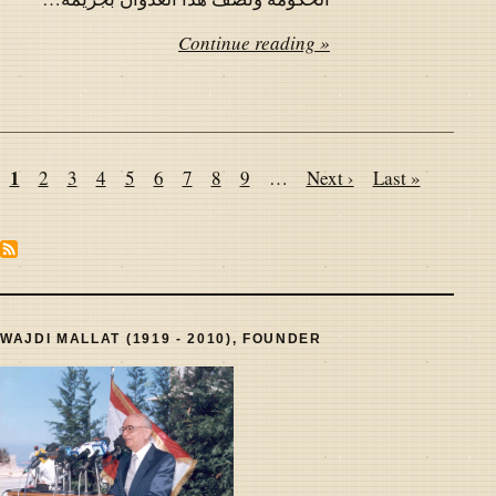
Continue reading »
Pagination
Page
1
Page
2
Page
3
Page
4
Page
5
Page
6
Page
7
Page
8
Page
9
…
Next
Next ›
Last
Last »
page
page
WAJDI MALLAT (1919 - 2010), FOUNDER