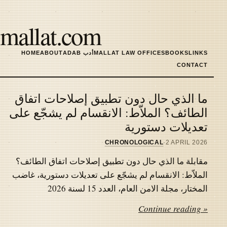
Skip
to
mallat.com
main
content
LINKS
BOOKS
MALLAT LAW OFFICES
ADAB أدب
ABOUT
HOME
MAIN
CONTACT
NAVIGATION
ما الذي حال دون تطبيق إصلاحات اتفاق
Latest
الطائف؟ الملاّط: الانقسام لم يشجّع على
تعديلات دستورية
articles
CHRONOLOGICAL
·
2 APRIL 2026
مقابلة ما الذي حال دون تطبيق إصلاحات اتفاق الطائف؟
الملاّط: الانقسام لم يشجّع على تعديلات دستورية، غاضب
المختار، مجلة الامن العام، العدد 15 لسنة 2026
Continue reading »