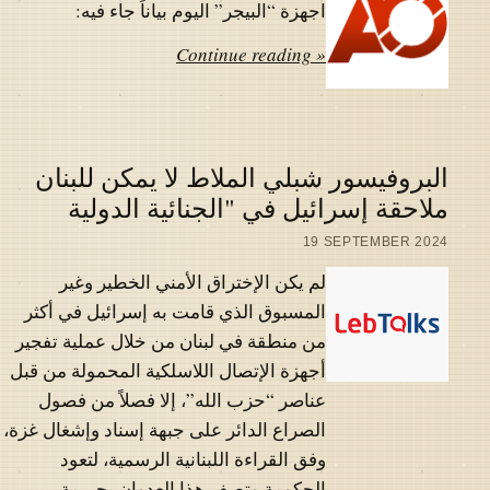
اجهزة “البيجر” اليوم بياناً جاء فيه:
Continue reading »
البروفيسور شبلي الملاط لا يمكن للبنان
ملاحقة إسرائيل في "الجنائية الدولية
19 SEPTEMBER 2024
لم يكن الإختراق الأمني الخطير وغير
المسبوق الذي قامت به إسرائيل في أكثر
من منطقة في لبنان من خلال عملية تفجير
أجهزة الإتصال اللاسلكية المحمولة من قبل
عناصر “حزب الله”، إلا فصلاً من فصول
الصراع الدائر على جبهة إسناد وإشغال غزة،
وفق القراءة اللبنانية الرسمية، لتعود
الحكومة وتصف هذا العدوان بجريمة…