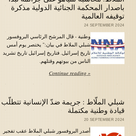
باصدار المحكمة الجنائية الدولية مذكرة
توقيفه العالمية
24 SEPTEMBER 2024
وطنية - قال المرشح الرئاسي البروفسور
شبلي الملاط في بيان:" يختصر يوم أمس
تاريخ إسرائيل. فتاريخ إسرائيل تاريخ تشريد
الناس من بيوتهم وقتلهم.
Continue reading »
شبلي الملّاط : جريمة ضدّ الإنسانية تتطلّب
قيادة وطنية مكتملة
20 SEPTEMBER 2024
أصدر البروفسور شبلي الملاط عقب تفجير