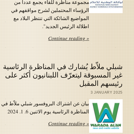
مجموعة مناظرة للقاء يجمع عددا من
الرؤساء المحتملين لشرح مواقفهم في
المواضيع الشائكة التي تنتظر البلاد مع
اطلالة الرئيس الجديد".
Continue reading »
شبلي ملاّط يُشارك في المناظرة الرئاسية
غير المسبوقة ليتعرّف اللبنانيون أكثر على
رئيسهم المقبل
3 JANUARY 2025
بيان عن اشتراك البروفسور شبلي ملاّط في
المناظرة الرئاسية يوم الاثنين 6. 1. 2024
Continue reading »