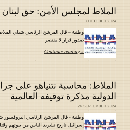
الملاط لمجلس الأمن: حق لبنان ب
3 OCTOBER 2024
وطنية – قال المرشح الرئاسي شبلي الملاط
صدور قرار لا يقتصر
Continue reading »
الملاط: محاسبة نتنياهو على جرائ
الدولية مذكرة توقيفه العالمية
24 SEPTEMBER 2024
وطنية - قال المرشح الرئاسي البروفسور شب
إسرائيل تاريخ تشريد الناس من بيوتهم وقتل