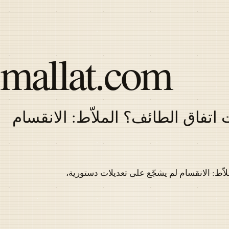
Skip
to
main
content
mallat.com
اتفاق الطائف؟ الملاّط: الانقسام
Latest
articles
اّط: الانقسام لم يشجّع على تعديلات دستورية،