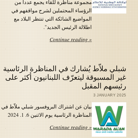
مجموعة مناظرة للقاء يجمع عددا من
الرؤساء المحتملين لشرح مواقفهم في
المواضيع الشائكة التي تنتظر البلاد مع
اطلالة الرئيس الجديد".
Continue reading »
شبلي ملاّط يُشارك في المناظرة الرئاسية
غير المسبوقة ليتعرّف اللبنانيون أكثر على
رئيسهم المقبل
3 JANUARY 2025
بيان عن اشتراك البروفسور شبلي ملاّط في
المناظرة الرئاسية يوم الاثنين 6. 1. 2024
Continue reading »