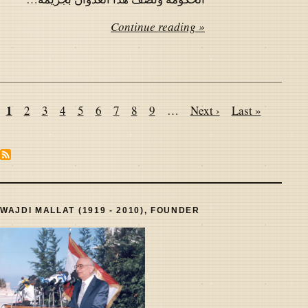
Continue reading »
Pagination
Page
1
Page
2
Page
3
Page
4
Page
5
Page
6
Page
7
Page
8
Page
9
…
Next
Next ›
Last
Last »
page
page
WAJDI MALLAT (1919 - 2010), FOUNDER