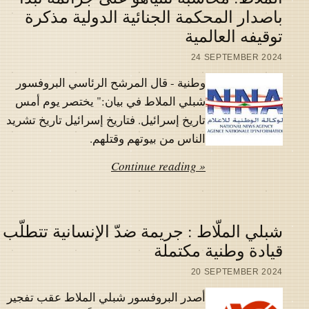
باصدار المحكمة الجنائية الدولية مذكرة
توقيفه العالمية
24 SEPTEMBER 2024
وطنية - قال المرشح الرئاسي البروفسور
شبلي الملاط في بيان:" يختصر يوم أمس
تاريخ إسرائيل. فتاريخ إسرائيل تاريخ تشريد
الناس من بيوتهم وقتلهم.
Continue reading »
شبلي الملّاط : جريمة ضدّ الإنسانية تتطلّب
قيادة وطنية مكتملة
20 SEPTEMBER 2024
أصدر البروفسور شبلي الملاط عقب تفجير