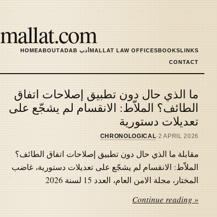
Skip
to
mallat.com
main
content
LINKS
BOOKS
MALLAT LAW OFFICES
ADAB أدب
ABOUT
HOME
MAIN
CONTACT
NAVIGATION
ما الذي حال دون تطبيق إصلاحات اتفاق
Latest
الطائف؟ الملاّط: الانقسام لم يشجّع على
تعديلات دستورية
articles
CHRONOLOGICAL
·
2 APRIL 2026
مقابلة ما الذي حال دون تطبيق إصلاحات اتفاق الطائف؟
الملاّط: الانقسام لم يشجّع على تعديلات دستورية، غاضب
المختار، مجلة الامن العام، العدد 15 لسنة 2026
Continue reading »