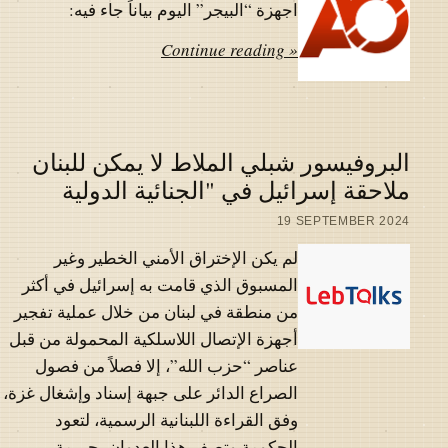
اجهزة “البيجر” اليوم بياناً جاء فيه:
Continue reading »
البروفيسور شبلي الملاط لا يمكن للبنان
ملاحقة إسرائيل في "الجنائية الدولية
19 SEPTEMBER 2024
لم يكن الإختراق الأمني الخطير وغير
المسبوق الذي قامت به إسرائيل في أكثر
من منطقة في لبنان من خلال عملية تفجير
أجهزة الإتصال اللاسلكية المحمولة من قبل
عناصر “حزب الله”، إلا فصلاً من فصول
الصراع الدائر على جبهة إسناد وإشغال غزة،
وفق القراءة اللبنانية الرسمية، لتعود
الحكومة وتصف هذا العدوان بجريمة…