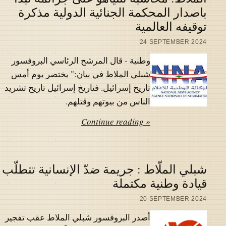
باصدار المحكمة الجنائية الدولية مذكرة
توقيفه العالمية
24 SEPTEMBER 2024
وطنية - قال المرشح الرئاسي البروفسور
شبلي الملاط في بيان:" يختصر يوم أمس
تاريخ إسرائيل. فتاريخ إسرائيل تاريخ تشريد
الناس من بيوتهم وقتلهم.
Continue reading »
شبلي الملّاط : جريمة ضدّ الإنسانية تتطلّب
قيادة وطنية مكتملة
20 SEPTEMBER 2024
أصدر البروفسور شبلي الملاط عقب تفجير