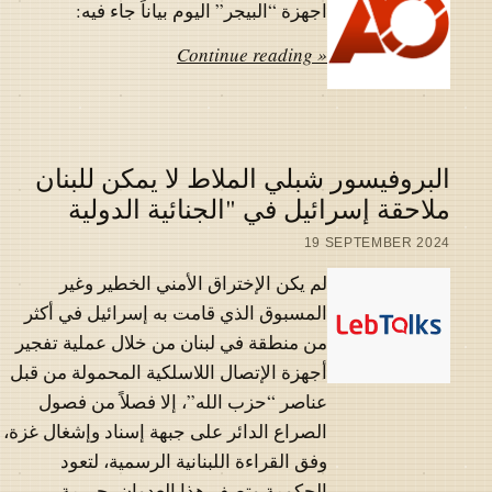
اجهزة “البيجر” اليوم بياناً جاء فيه:
Continue reading »
البروفيسور شبلي الملاط لا يمكن للبنان
ملاحقة إسرائيل في "الجنائية الدولية
19 SEPTEMBER 2024
لم يكن الإختراق الأمني الخطير وغير
المسبوق الذي قامت به إسرائيل في أكثر
من منطقة في لبنان من خلال عملية تفجير
أجهزة الإتصال اللاسلكية المحمولة من قبل
عناصر “حزب الله”، إلا فصلاً من فصول
الصراع الدائر على جبهة إسناد وإشغال غزة،
وفق القراءة اللبنانية الرسمية، لتعود
الحكومة وتصف هذا العدوان بجريمة…