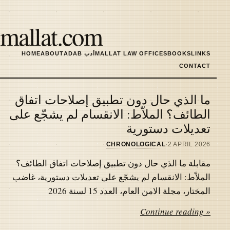
Skip
to
mallat.com
main
content
LINKS
BOOKS
MALLAT LAW OFFICES
ADAB أدب
ABOUT
HOME
MAIN
CONTACT
NAVIGATION
ما الذي حال دون تطبيق إصلاحات اتفاق
Latest
الطائف؟ الملاّط: الانقسام لم يشجّع على
تعديلات دستورية
articles
CHRONOLOGICAL
·
2 APRIL 2026
مقابلة ما الذي حال دون تطبيق إصلاحات اتفاق الطائف؟
الملاّط: الانقسام لم يشجّع على تعديلات دستورية، غاضب
المختار، مجلة الامن العام، العدد 15 لسنة 2026
Continue reading »