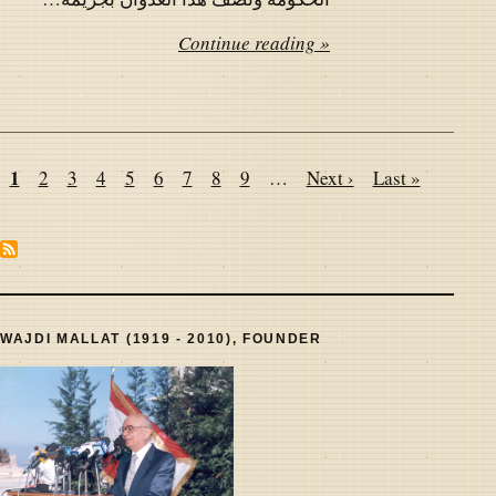
Continue reading »
Pagination
Page
1
Page
2
Page
3
Page
4
Page
5
Page
6
Page
7
Page
8
Page
9
…
Next
Next ›
Last
Last »
page
page
WAJDI MALLAT (1919 - 2010), FOUNDER