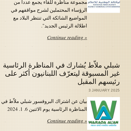
مجموعة مناظرة للقاء يجمع عددا من
الرؤساء المحتملين لشرح مواقفهم في
المواضيع الشائكة التي تنتظر البلاد مع
اطلالة الرئيس الجديد".
Continue reading »
شبلي ملاّط يُشارك في المناظرة الرئاسية
غير المسبوقة ليتعرّف اللبنانيون أكثر على
رئيسهم المقبل
3 JANUARY 2025
بيان عن اشتراك البروفسور شبلي ملاّط في
المناظرة الرئاسية يوم الاثنين 6. 1. 2024
Continue reading »