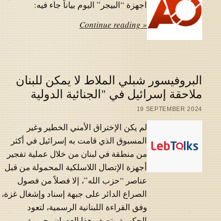
اجهزة “البيجر” اليوم بياناً جاء فيه:
Continue reading »
البروفيسور شبلي الملاط لا يمكن للبنان
ملاحقة إسرائيل في "الجنائية الدولية
19 SEPTEMBER 2024
لم يكن الإختراق الأمني الخطير وغير
المسبوق الذي قامت به إسرائيل في أكثر
من منطقة في لبنان من خلال عملية تفجير
أجهزة الإتصال اللاسلكية المحمولة من قبل
عناصر “حزب الله”، إلا فصلاً من فصول
الصراع الدائر على جبهة إسناد وإشغال غزة،
وفق القراءة اللبنانية الرسمية، لتعود
الحكومة وتصف هذا العدوان بجريمة…