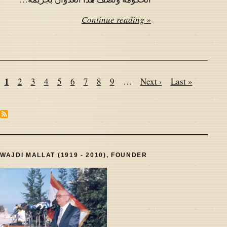
Continue reading »
Pagination
Page
1
Page
2
Page
3
Page
4
Page
5
Page
6
Page
7
Page
8
Page
9
…
Next
Next ›
Last
Last »
page
page
WAJDI MALLAT (1919 - 2010), FOUNDER