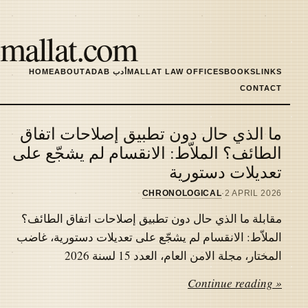
Skip
to
mallat.com
main
content
LINKS
BOOKS
MALLAT LAW OFFICES
ADAB أدب
ABOUT
HOME
MAIN
CONTACT
NAVIGATION
ما الذي حال دون تطبيق إصلاحات اتفاق
Latest
الطائف؟ الملاّط: الانقسام لم يشجّع على
تعديلات دستورية
articles
CHRONOLOGICAL
·
2 APRIL 2026
مقابلة ما الذي حال دون تطبيق إصلاحات اتفاق الطائف؟
الملاّط: الانقسام لم يشجّع على تعديلات دستورية، غاضب
المختار، مجلة الامن العام، العدد 15 لسنة 2026
Continue reading »