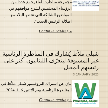
مجموعة مناظرة للقاء يجمع عددا من
الرؤساء المحتملين لشرح مواقفهم في
المواضيع الشائكة التي تنتظر البلاد مع
اطلالة الرئيس الجديد".
Continue reading »
شبلي ملاّط يُشارك في المناظرة الرئاسية
غير المسبوقة ليتعرّف اللبنانيون أكثر على
رئيسهم المقبل
3 JANUARY 2025
بيان عن اشتراك البروفسور شبلي ملاّط في
المناظرة الرئاسية يوم الاثنين 6. 1. 2024
Continue reading »