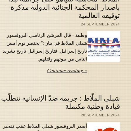
باصدار المحكمة الجنائية الدولية مذكرة
توقيفه العالمية
24 SEPTEMBER 2024
وطنية - قال المرشح الرئاسي البروفسور
شبلي الملاط في بيان:" يختصر يوم أمس
تاريخ إسرائيل. فتاريخ إسرائيل تاريخ تشريد
الناس من بيوتهم وقتلهم.
Continue reading »
شبلي الملّاط : جريمة ضدّ الإنسانية تتطلّب
قيادة وطنية مكتملة
20 SEPTEMBER 2024
أصدر البروفسور شبلي الملاط عقب تفجير