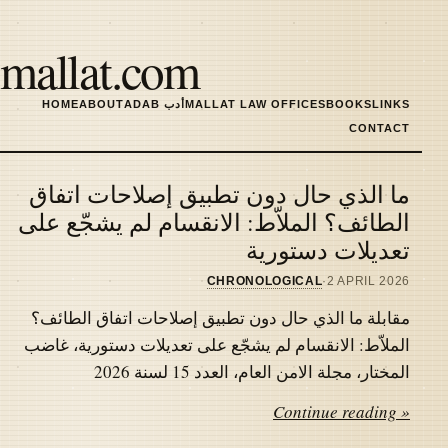
Skip
to
mallat.com
main
content
LINKS
BOOKS
MALLAT LAW OFFICES
ADAB أدب
ABOUT
HOME
MAIN
CONTACT
NAVIGATION
ما الذي حال دون تطبيق إصلاحات اتفاق
Latest
الطائف؟ الملاّط: الانقسام لم يشجّع على
تعديلات دستورية
articles
CHRONOLOGICAL
·
2 APRIL 2026
مقابلة ما الذي حال دون تطبيق إصلاحات اتفاق الطائف؟
الملاّط: الانقسام لم يشجّع على تعديلات دستورية، غاضب
المختار، مجلة الامن العام، العدد 15 لسنة 2026
Continue reading »