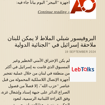
اجهزة “البيجر” اليوم بياناً جاء فيه:
Continue reading »
البروفيسور شبلي الملاط لا يمكن للبنان
ملاحقة إسرائيل في "الجنائية الدولية
19 SEPTEMBER 2024
لم يكن الإختراق الأمني الخطير وغير
المسبوق الذي قامت به إسرائيل في أكثر
من منطقة في لبنان من خلال عملية تفجير
أجهزة الإتصال اللاسلكية المحمولة من قبل
عناصر “حزب الله”، إلا فصلاً من فصول
الصراع الدائر على جبهة إسناد وإشغال غزة،
وفق القراءة اللبنانية الرسمية، لتعود
الحكومة وتصف هذا العدوان بجريمة…