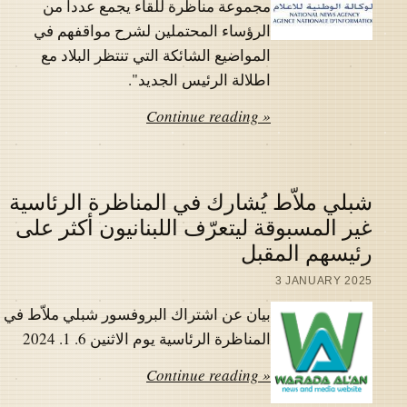
مجموعة مناظرة للقاء يجمع عددا من
الرؤساء المحتملين لشرح مواقفهم في
المواضيع الشائكة التي تنتظر البلاد مع
اطلالة الرئيس الجديد".
Continue reading »
شبلي ملاّط يُشارك في المناظرة الرئاسية
غير المسبوقة ليتعرّف اللبنانيون أكثر على
رئيسهم المقبل
3 JANUARY 2025
بيان عن اشتراك البروفسور شبلي ملاّط في
المناظرة الرئاسية يوم الاثنين 6. 1. 2024
Continue reading »