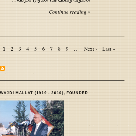
Continue reading »
Pagination
Page
1
Page
2
Page
3
Page
4
Page
5
Page
6
Page
7
Page
8
Page
9
…
Next
Next ›
Last
Last »
page
page
WAJDI MALLAT (1919 - 2010), FOUNDER