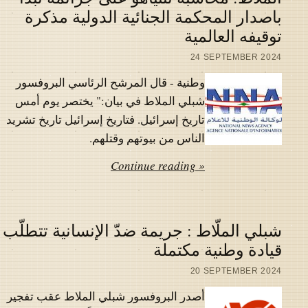
باصدار المحكمة الجنائية الدولية مذكرة
توقيفه العالمية
24 SEPTEMBER 2024
وطنية - قال المرشح الرئاسي البروفسور
شبلي الملاط في بيان:" يختصر يوم أمس
تاريخ إسرائيل. فتاريخ إسرائيل تاريخ تشريد
الناس من بيوتهم وقتلهم.
Continue reading »
شبلي الملّاط : جريمة ضدّ الإنسانية تتطلّب
قيادة وطنية مكتملة
20 SEPTEMBER 2024
أصدر البروفسور شبلي الملاط عقب تفجير