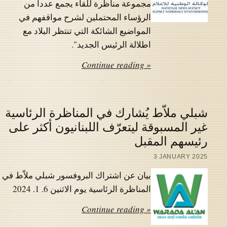
مجموعة مناظرة للقاء يجمع عددا من
الرؤساء المحتملين لشرح مواقفهم في
المواضيع الشائكة التي تنتظر البلاد مع
اطلالة الرئيس الجديد".
Continue reading »
شبلي ملاّط يُشارك في المناظرة الرئاسية
غير المسبوقة ليتعرّف اللبنانيون أكثر على
رئيسهم المقبل
3 JANUARY 2025
بيان عن اشتراك البروفسور شبلي ملاّط في
المناظرة الرئاسية يوم الاثنين 6. 1. 2024
Continue reading »