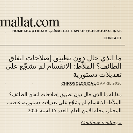
Skip
to
mallat.com
main
content
LINKS
BOOKS
MALLAT LAW OFFICES
ADAB أدب
ABOUT
HOME
MAIN
CONTACT
NAVIGATION
ما الذي حال دون تطبيق إصلاحات اتفاق
Latest
الطائف؟ الملاّط: الانقسام لم يشجّع على
تعديلات دستورية
articles
CHRONOLOGICAL
·
2 APRIL 2026
مقابلة ما الذي حال دون تطبيق إصلاحات اتفاق الطائف؟
الملاّط: الانقسام لم يشجّع على تعديلات دستورية، غاضب
المختار، مجلة الامن العام، العدد 15 لسنة 2026
Continue reading »