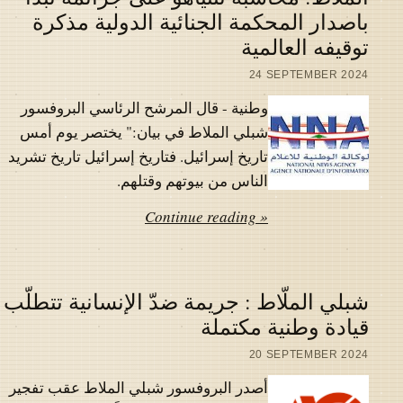
باصدار المحكمة الجنائية الدولية مذكرة
توقيفه العالمية
24 SEPTEMBER 2024
وطنية - قال المرشح الرئاسي البروفسور
شبلي الملاط في بيان:" يختصر يوم أمس
تاريخ إسرائيل. فتاريخ إسرائيل تاريخ تشريد
الناس من بيوتهم وقتلهم.
Continue reading »
شبلي الملّاط : جريمة ضدّ الإنسانية تتطلّب
قيادة وطنية مكتملة
20 SEPTEMBER 2024
أصدر البروفسور شبلي الملاط عقب تفجير