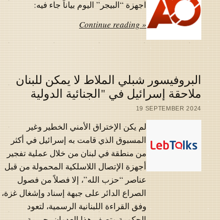
اجهزة “البيجر” اليوم بياناً جاء فيه:
Continue reading »
البروفيسور شبلي الملاط لا يمكن للبنان
ملاحقة إسرائيل في "الجنائية الدولية
19 SEPTEMBER 2024
لم يكن الإختراق الأمني الخطير وغير
المسبوق الذي قامت به إسرائيل في أكثر
من منطقة في لبنان من خلال عملية تفجير
أجهزة الإتصال اللاسلكية المحمولة من قبل
عناصر “حزب الله”، إلا فصلاً من فصول
الصراع الدائر على جبهة إسناد وإشغال غزة،
وفق القراءة اللبنانية الرسمية، لتعود
الحكومة وتصف هذا العدوان بجريمة…