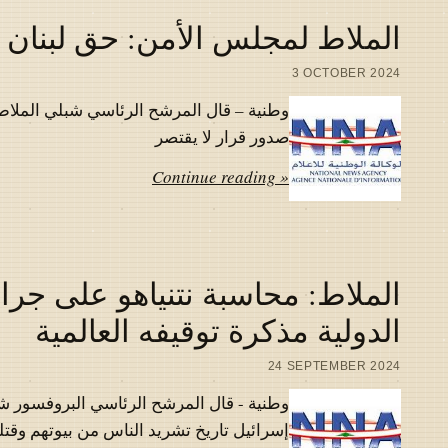
الملاط لمجلس الأمن: حق لبنان ب
3 OCTOBER 2024
وطنية – قال المرشح الرئاسي شبلي الملاط
صدور قرار لا يقتصر
Continue reading »
الملاط: محاسبة نتنياهو على جرائ
الدولية مذكرة توقيفه العالمية
24 SEPTEMBER 2024
وطنية - قال المرشح الرئاسي البروفسور شب
إسرائيل تاريخ تشريد الناس من بيوتهم وقتل