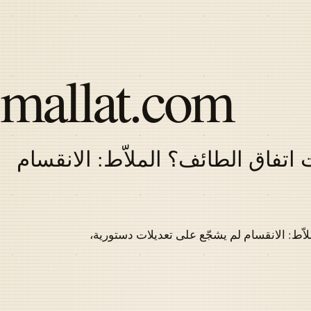
Skip
to
main
content
mallat.com
اتفاق الطائف؟ الملاّط: الانقسام
Latest
articles
اّط: الانقسام لم يشجّع على تعديلات دستورية،