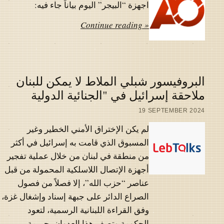
اجهزة “البيجر” اليوم بياناً جاء فيه:
Continue reading »
البروفيسور شبلي الملاط لا يمكن للبنان
ملاحقة إسرائيل في "الجنائية الدولية
19 SEPTEMBER 2024
لم يكن الإختراق الأمني الخطير وغير
المسبوق الذي قامت به إسرائيل في أكثر
من منطقة في لبنان من خلال عملية تفجير
أجهزة الإتصال اللاسلكية المحمولة من قبل
عناصر “حزب الله”، إلا فصلاً من فصول
الصراع الدائر على جبهة إسناد وإشغال غزة،
وفق القراءة اللبنانية الرسمية، لتعود
الحكومة وتصف هذا العدوان بجريمة…