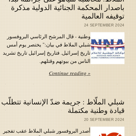
باصدار المحكمة الجنائية الدولية مذكرة
توقيفه العالمية
24 SEPTEMBER 2024
وطنية - قال المرشح الرئاسي البروفسور
شبلي الملاط في بيان:" يختصر يوم أمس
تاريخ إسرائيل. فتاريخ إسرائيل تاريخ تشريد
الناس من بيوتهم وقتلهم.
Continue reading »
شبلي الملّاط : جريمة ضدّ الإنسانية تتطلّب
قيادة وطنية مكتملة
20 SEPTEMBER 2024
أصدر البروفسور شبلي الملاط عقب تفجير