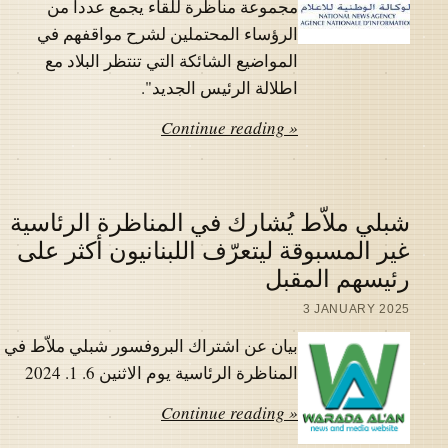
مجموعة مناظرة للقاء يجمع عددا من
الرؤساء المحتملين لشرح مواقفهم في
المواضيع الشائكة التي تنتظر البلاد مع
اطلالة الرئيس الجديد".
Continue reading »
شبلي ملاّط يُشارك في المناظرة الرئاسية
غير المسبوقة ليتعرّف اللبنانيون أكثر على
رئيسهم المقبل
3 JANUARY 2025
بيان عن اشتراك البروفسور شبلي ملاّط في
المناظرة الرئاسية يوم الاثنين 6. 1. 2024
Continue reading »