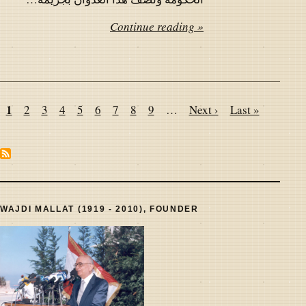
Continue reading »
Pagination
Page
1
Page
2
Page
3
Page
4
Page
5
Page
6
Page
7
Page
8
Page
9
…
Next
Next ›
Last
Last »
page
page
WAJDI MALLAT (1919 - 2010), FOUNDER