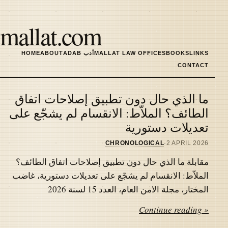
Skip
to
mallat.com
main
content
LINKS
BOOKS
MALLAT LAW OFFICES
ADAB أدب
ABOUT
HOME
MAIN
CONTACT
NAVIGATION
ما الذي حال دون تطبيق إصلاحات اتفاق
Latest
الطائف؟ الملاّط: الانقسام لم يشجّع على
تعديلات دستورية
articles
CHRONOLOGICAL
·
2 APRIL 2026
مقابلة ما الذي حال دون تطبيق إصلاحات اتفاق الطائف؟
الملاّط: الانقسام لم يشجّع على تعديلات دستورية، غاضب
المختار، مجلة الامن العام، العدد 15 لسنة 2026
Continue reading »