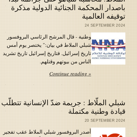
باصدار المحكمة الجنائية الدولية مذكرة
توقيفه العالمية
24 SEPTEMBER 2024
وطنية - قال المرشح الرئاسي البروفسور
شبلي الملاط في بيان:" يختصر يوم أمس
تاريخ إسرائيل. فتاريخ إسرائيل تاريخ تشريد
الناس من بيوتهم وقتلهم.
Continue reading »
شبلي الملّاط : جريمة ضدّ الإنسانية تتطلّب
قيادة وطنية مكتملة
20 SEPTEMBER 2024
أصدر البروفسور شبلي الملاط عقب تفجير