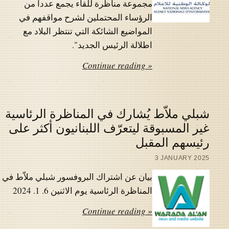
مجموعة مناظرة للقاء يجمع عددا من
الرؤساء المحتملين لشرح مواقفهم في
المواضيع الشائكة التي تنتظر البلاد مع
اطلالة الرئيس الجديد".
Continue reading »
شبلي ملاّط يُشارك في المناظرة الرئاسية
غير المسبوقة ليتعرّف اللبنانيون أكثر على
رئيسهم المقبل
3 JANUARY 2025
بيان عن اشتراك البروفسور شبلي ملاّط في
المناظرة الرئاسية يوم الاثنين 6. 1. 2024
Continue reading »