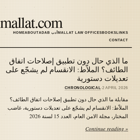
Skip
to
mallat.com
main
content
LINKS
BOOKS
MALLAT LAW OFFICES
ADAB أدب
ABOUT
HOME
MAIN
CONTACT
NAVIGATION
ما الذي حال دون تطبيق إصلاحات اتفاق
Latest
الطائف؟ الملاّط: الانقسام لم يشجّع على
تعديلات دستورية
articles
CHRONOLOGICAL
·
2 APRIL 2026
مقابلة ما الذي حال دون تطبيق إصلاحات اتفاق الطائف؟
الملاّط: الانقسام لم يشجّع على تعديلات دستورية، غاضب
المختار، مجلة الامن العام، العدد 15 لسنة 2026
Continue reading »