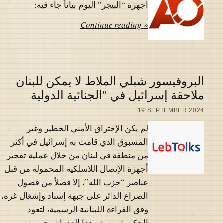
اجهزة “البيجر” اليوم بياناً جاء فيه:
Continue reading »
البروفيسور شبلي الملاط لا يمكن للبنان
ملاحقة إسرائيل في "الجنائية الدولية
19 SEPTEMBER 2024
لم يكن الإختراق الأمني الخطير وغير
المسبوق الذي قامت به إسرائيل في أكثر
من منطقة في لبنان من خلال عملية تفجير
أجهزة الإتصال اللاسلكية المحمولة من قبل
عناصر “حزب الله”، إلا فصلاً من فصول
الصراع الدائر على جبهة إسناد وإشغال غزة،
وفق القراءة اللبنانية الرسمية، لتعود
الحكومة وتصف هذا العدوان بجريمة…