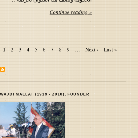
Continue reading »
Pagination
Page
1
Page
2
Page
3
Page
4
Page
5
Page
6
Page
7
Page
8
Page
9
…
Next
Next ›
Last
Last »
page
page
WAJDI MALLAT (1919 - 2010), FOUNDER